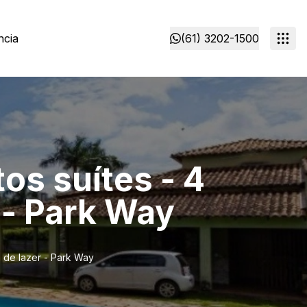
ncia
(61) 3202-1500
os suítes - 4
 - Park Way
 de lazer - Park Way