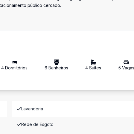
stacionamento público cercado.
4
Dormitório
s
6
Banheiro
s
4
Suíte
s
5
Vaga
Lavanderia
Rede de Esgoto