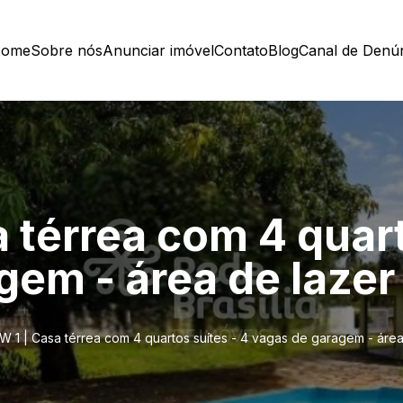
ome
Sobre nós
Anunciar imóvel
Contato
Blog
Canal de Denú
 térrea com 4 quart
gem - área de lazer
 1 | Casa térrea com 4 quartos suítes - 4 vagas de garagem - área