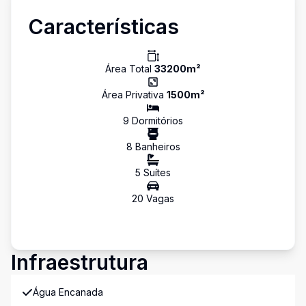
Características
Área Total
33200
m²
Área Privativa
1500
m²
9
Dormitório
s
8
Banheiro
s
5
Suíte
s
20
Vaga
s
Infraestrutura
Água Encanada