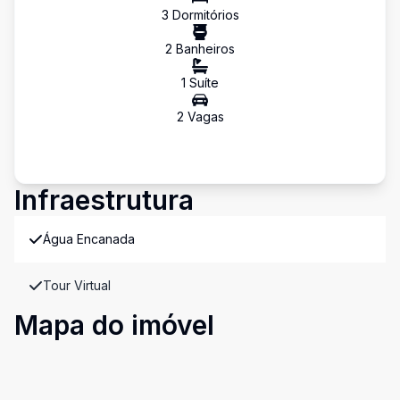
3
Dormitório
s
2
Banheiro
s
1
Suíte
2
Vaga
s
Infraestrutura
Água Encanada
Tour Virtual
Mapa do imóvel