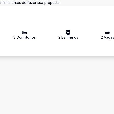
nfirme antes de fazer sua proposta.
3
Dormitório
s
2
Banheiro
s
2
Vaga