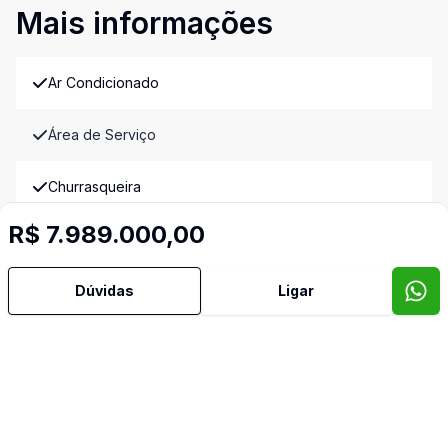
Mais informações
Ar Condicionado
Área de Serviço
Churrasqueira
R$ 7.989.000,00
Copa
Copa Cozinha
Dúvidas
Ligar
Cozinha
Despensa
Dormitório com Armários