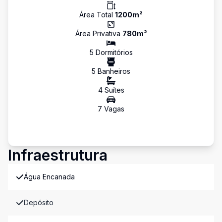
Área Total
1200
m²
Área Privativa
780
m²
5
Dormitório
s
5
Banheiro
s
4
Suíte
s
7
Vaga
s
Infraestrutura
Água Encanada
Depósito