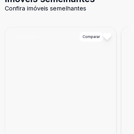
Confira imóveis semelhantes
Cód:
CO10397
Comparar
Có