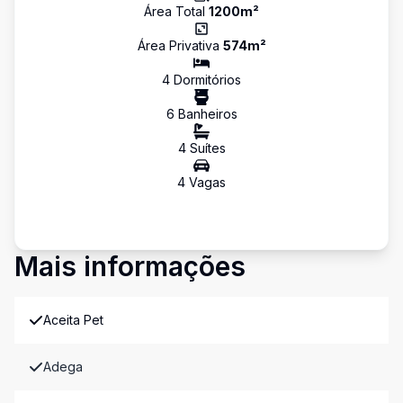
Área Total
1200
m²
Área Privativa
574
m²
4
Dormitório
s
6
Banheiro
s
4
Suíte
s
4
Vaga
s
Mais informações
Aceita Pet
Adega