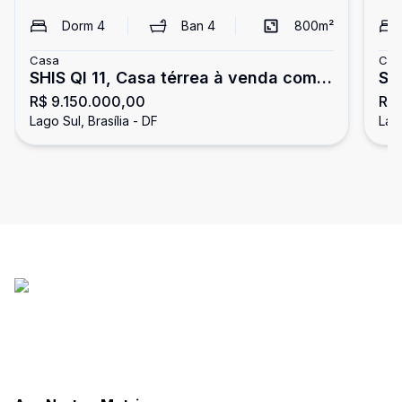
Dorm
4
Ban
4
800
m²
Casa
Cas
SHIS QI 11, Casa térrea à venda com
SH
R$ 9.150.000,00
R$
2.400m² de área total, Lago Sul,
a 
Lago Sul, Brasília - DF
Lago
Brasília, DF
!