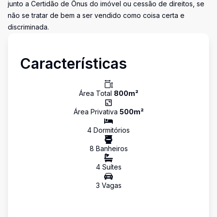
junto a Certidão de Ônus do imóvel ou cessão de direitos, se
não se tratar de bem a ser vendido como coisa certa e
discriminada.
Características
Área Total
800
m²
Área Privativa
500
m²
4
Dormitório
s
8
Banheiro
s
4
Suíte
s
3
Vaga
s