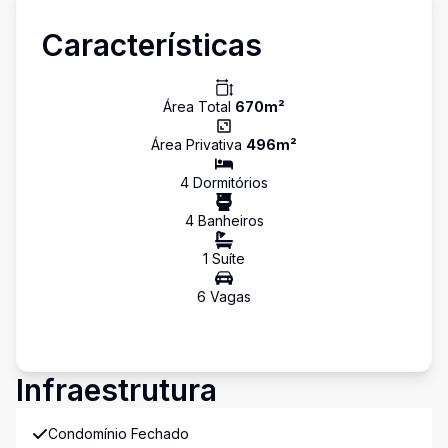
Características
Área Total
670
m²
Área Privativa
496
m²
4
Dormitório
s
4
Banheiro
s
1
Suíte
6
Vaga
s
Infraestrutura
Condomínio Fechado