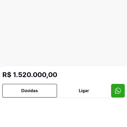
R$ 1.520.000,00
Mais informações
Dúvidas
Ligar
Aceita Pet
Adega
Ar Condicionado