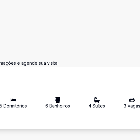
rmações e agende sua visita.
5
Dormitório
s
6
Banheiro
s
4
Suíte
s
3
Vaga