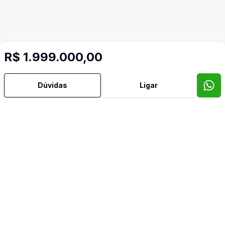
R$ 1.999.000,00
Dúvidas
Ligar
Mais informações
Churrasqueira
Dormitório com Armários
Escritório
Lavabo