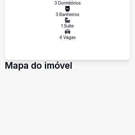
3
Dormitório
s
3
Banheiro
s
1
Suíte
4
Vaga
s
Mapa do imóvel