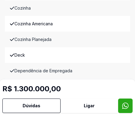
Cozinha
Cozinha Americana
Cozinha Planejada
Deck
Dependência de Empregada
Despensa
R$ 1.300.000,00
Gradeado
Dúvidas
Ligar
Hidromassagem
Lavabo