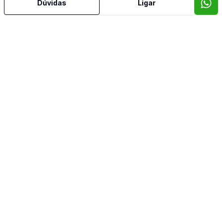
Dúvidas
Ligar
Mais informações
Área de Serviço
Churrasqueira
Dormitório com Armários
Banheiro de Empregada
Video do imóvel
Imóveis semelhantes
Confira imóveis semelhantes