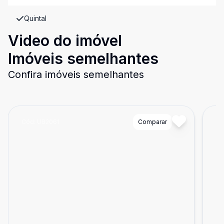
Quintal
Video do imóvel
Imóveis semelhantes
Confira imóveis semelhantes
Cód:
UB2061
Comparar
Có