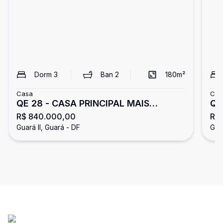
Dorm
3
Ban
2
180
m²
Casa
Cas
QE 28 - CASA PRINCIPAL MAIS
QE 
R$ 840.000,00
R$
EDÍCULA - 03 QUARTOS SENDO UMA
Ban
Guará II, Guará - DF
Guar
SUÍTE - ACEITA FINANCIAMENTO -
GUARÁ II/DF