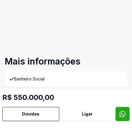
Mais informações
Banheiro Social
Cozinha
R$ 550.000,00
Video do imóvel
Dúvidas
Ligar
Imóveis semelhantes
Confira imóveis semelhantes