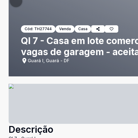
Cód:
TH27744
Venda
Casa
QI 7 - Casa em lote comerci
vagas de garagem - aceita
Guará I, Guará - DF
Descrição