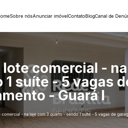
ome
Sobre nós
Anunciar imóvel
Contato
Blog
Canal de Denú
 lote comercial - na
 1 suíte - 5 vagas 
amento - Guará I
e comercial - na laje com 3 quarto - sendo 1 suíte - 5 vagas de gara