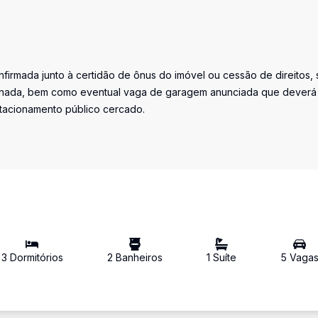
firmada junto à certidão de ônus do imóvel ou cessão de direitos, 
iminada, bem como eventual vaga de garagem anunciada que deverá
stacionamento público cercado.
3
Dormitório
s
2
Banheiro
s
1
Suíte
5
Vaga