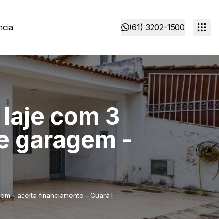
ncia
(61) 3202-1500
 laje com 3
de garagem -
gem - aceita financiamento - Guará I