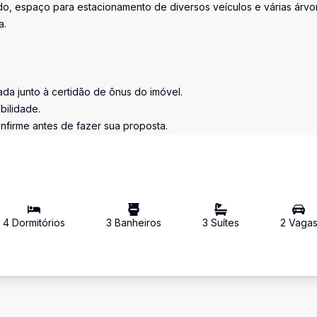
o, espaço para estacionamento de diversos veículos e várias árvo
a.
tada junto à certidão de ônus do imóvel.
bilidade.
nfirme antes de fazer sua proposta.
4
Dormitório
s
3
Banheiro
s
3
Suíte
s
2
Vaga