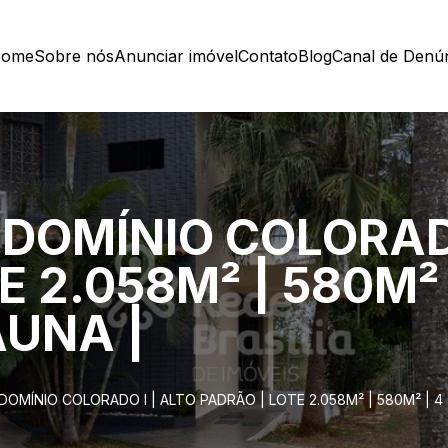
ome
Sobre nós
Anunciar imóvel
Contato
Blog
Canal de Denú
DOMÍNIO COLORADO
E 2.058M² | 580M²
AUNA |
OMÍNIO COLORADO I | ALTO PADRÃO | LOTE 2.058M² | 580M² | 4 