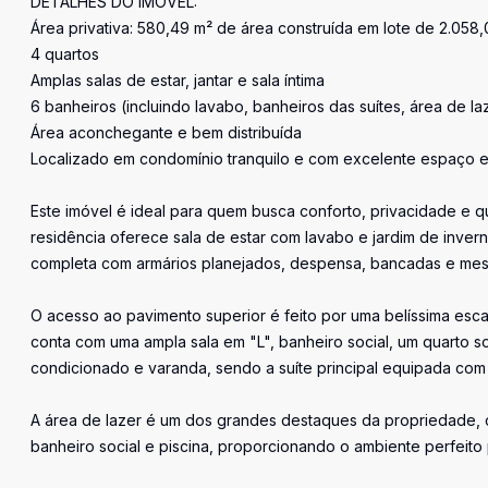
DETALHES DO IMÓVEL:
Área privativa: 580,49 m² de área construída em lote de 2.058
4 quartos
Amplas salas de estar, jantar e sala íntima
6 banheiros (incluindo lavabo, banheiros das suítes, área de l
Área aconchegante e bem distribuída
Localizado em condomínio tranquilo e com excelente espaço 
Este imóvel é ideal para quem busca conforto, privacidade e q
residência oferece sala de estar com lavabo e jardim de invern
completa com armários planejados, despensa, bancadas e mesa
O acesso ao pavimento superior é feito por uma belíssima esca
conta com uma ampla sala em "L", banheiro social, um quarto so
condicionado e varanda, sendo a suíte principal equipada co
A área de lazer é um dos grandes destaques da propriedade, 
banheiro social e piscina, proporcionando o ambiente perfeito p