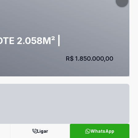
TE 2.058M² |
R$ 1.850.000,00
Ligar
WhatsApp