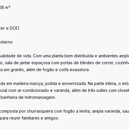
,08 m²
azer e DCE)
externo
ualidade de vida. Com uma planta bem distribuída e ambientes ampl
o, sala de jantar espaçosa com portas de blindex de correr, cozinh
 em granito, além de fogão e coifa exaustora.
da em madeira maciça, polida e envernizada. Na parte íntima, o imó
cial com ar-condicionado e varanda, além de três suítes com closet
m banheira de hidromassagem.
composta por churrasqueira com fogão a lenha, ampla varanda, sau
ara reunir familiares e amigos.