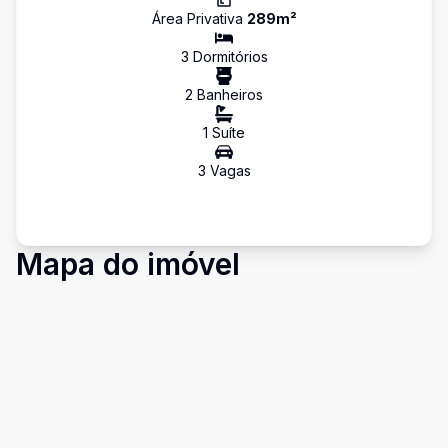
Área Privativa
289
m²
3
Dormitório
s
2
Banheiro
s
1
Suíte
3
Vaga
s
Mapa do imóvel