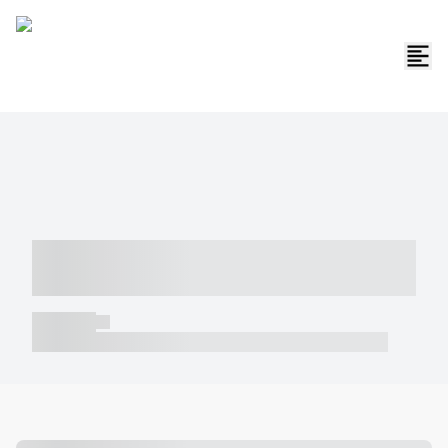
----- ----- -- ------ ---- ---- -- ----- -----
----- --- ------
----- -----
----- ----- -- ------ ---- ---- -- ----- ----- ----- --- ------