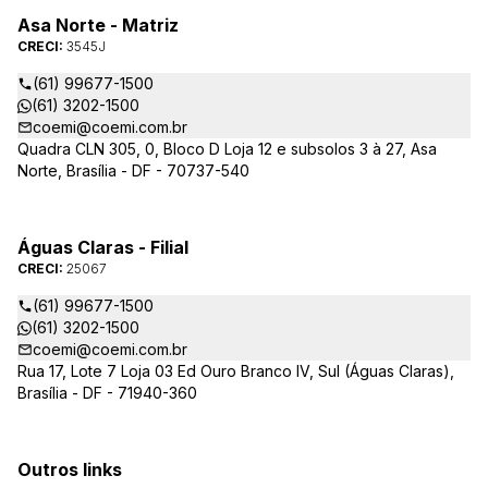
Asa Norte - Matriz
CRECI:
3545J
(61) 99677-1500
(61) 3202-1500
coemi@coemi.com.br
Quadra CLN 305, 0, Bloco D Loja 12 e subsolos 3 à 27, Asa
Norte, Brasília - DF - 70737-540
Águas Claras - Filial
CRECI:
25067
(61) 99677-1500
(61) 3202-1500
coemi@coemi.com.br
Rua 17, Lote 7 Loja 03 Ed Ouro Branco IV, Sul (Águas Claras),
Brasília - DF - 71940-360
Outros links