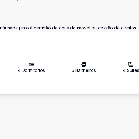
nfirmada junto à certidão de ônus do imóvel ou cessão de direitos.
4
Dormitório
s
5
Banheiro
s
4
Suíte