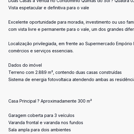
Duas Casas à Venda no Condomínio Quintas do Sol ? Quadra 0
Vista espetacular e definitiva para o vale
Excelente oportunidade para moradia, investimento ou uso fami
com vista livre e permanente para o vale, um dos grandes dife
Localização privilegiada, em frente ao Supermercado Empório Bo
comércios e serviços essenciais.
Dados do imóvel
Terreno com 2.889 m², contendo duas casas construídas
Sistema de energia fotovoltaica atendendo ambas as residên
Casa Principal ? Aproximadamente 300 m²
Garagem coberta para 3 veículos
Varanda frontal e varanda nos fundos
Sala ampla para dois ambientes