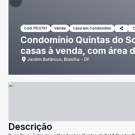
Cód:
PD3741
Venda
Casa em Condomínio
Condomínio Quintas do So
casas à venda, com área d
Jardim Botânico, Brasília - DF
Descrição