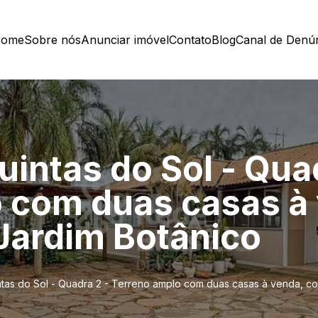
ome
Sobre nós
Anunciar imóvel
Contato
Blog
Canal de Denú
intas do Sol - Quad
 com duas casas à
 Jardim Botânico
tas do Sol - Quadra 2 - Terreno amplo com duas casas à venda, co