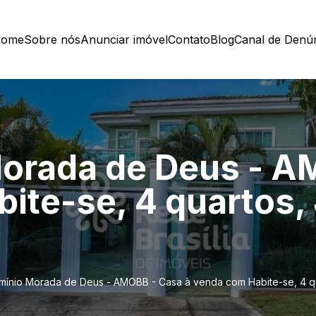
ome
Sobre nós
Anunciar imóvel
Contato
Blog
Canal de Denú
orada de Deus - A
ite-se, 4 quartos,
ínio Morada de Deus - AMOBB - Casa à venda com Habite-se, 4 qu