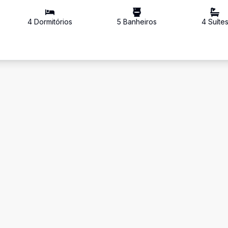
4
Dormitório
s
5
Banheiro
s
4
Suíte