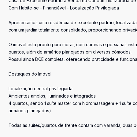
Casa de Excelente Padrão à Venda no Condomínio Morada d
Com Habite-se - Financiável - Localização Privilegiada
Apresentamos uma residência de excelente padrão, localizada
com um jardim totalmente consolidado, proporcionando privaci
O imóvel está pronto para morar, com cortinas e persianas inst
quartos, além de armários planejados em diversos cômodos.
Possui ainda DCE completa, oferecendo praticidade e funcional
Destaques do Imóvel
Localização central privilegiada
Ambientes amplos, iluminados e integrados
4 quartos, sendo 1 suíte master com hidromassagem + 1 suíte c
armários planejados)
Todas as suítes/quartos de frente contam com varanda; duas 