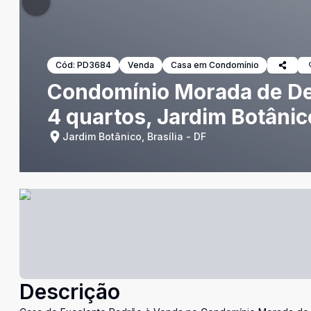
Cód:
PD3684
Venda
Casa em Condomínio
Condomínio Morada de De
4 quartos, Jardim Botânic
Jardim Botânico, Brasília - DF
Descrição