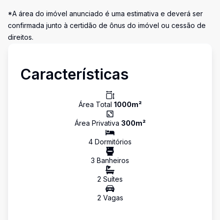
*A área do imóvel anunciado é uma estimativa e deverá ser
confirmada junto à certidão de ônus do imóvel ou cessão de
direitos.
Características
Área Total
1000
m²
Área Privativa
300
m²
4
Dormitório
s
3
Banheiro
s
2
Suíte
s
2
Vaga
s