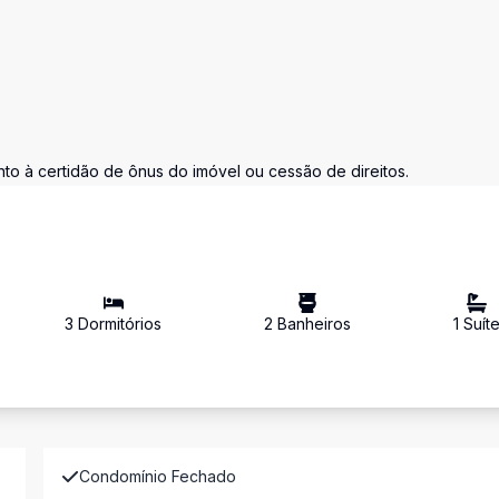
nto à certidão de ônus do imóvel ou cessão de direitos.
3
Dormitório
s
2
Banheiro
s
1
Suít
Condomínio Fechado