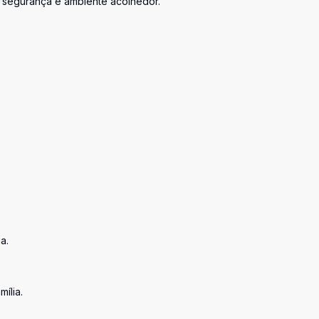
, segurança e ambiente acolhedor.
a.
mília.