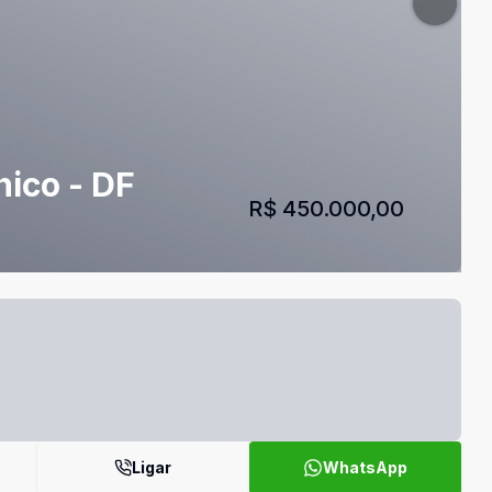
nico - DF
R$ 450.000,00
Ligar
WhatsApp