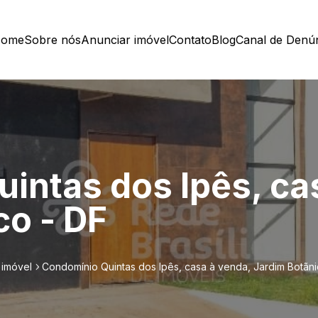
ome
Sobre nós
Anunciar imóvel
Contato
Blog
Canal de Denú
intas dos Ipês, ca
co - DF
 imóvel
Condomínio Quintas dos Ipês, casa à venda, Jardim Botãni