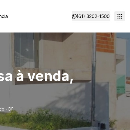
ncia
(61) 3202-1500
sa à venda,
co - DF