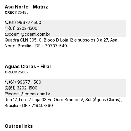
Asa Norte - Matriz
CRECI:
3545J
(61) 99677-1500
(61) 3202-1500
coemi@coemi.com.br
Quadra CLN 305, 0, Bloco D Loja 12 e subsolos 3 à 27, Asa
Norte, Brasília - DF - 70737-540
Águas Claras - Filial
CRECI:
25067
(61) 99677-1500
(61) 3202-1500
coemi@coemi.com.br
Rua 17, Lote 7 Loja 03 Ed Ouro Branco IV, Sul (Águas Claras),
Brasília - DF - 71940-360
Outros links