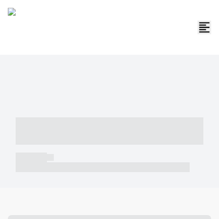
----- ----- -- ------ ---- ---- -- ----- -----
----- --- ------
----- -----
----- ----- -- ------ ---- ---- -- ----- ----- ----- --- ------