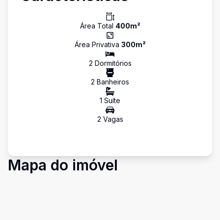
Área Total
400
m²
Área Privativa
300
m²
2
Dormitório
s
2
Banheiro
s
1
Suíte
2
Vaga
s
Mapa do imóvel