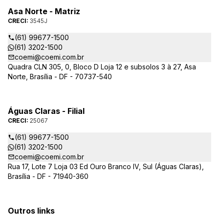
Asa Norte - Matriz
CRECI:
3545J
(61) 99677-1500
(61) 3202-1500
coemi@coemi.com.br
Quadra CLN 305, 0, Bloco D Loja 12 e subsolos 3 à 27, Asa
Norte, Brasília - DF - 70737-540
Águas Claras - Filial
CRECI:
25067
(61) 99677-1500
(61) 3202-1500
coemi@coemi.com.br
Rua 17, Lote 7 Loja 03 Ed Ouro Branco IV, Sul (Águas Claras),
Brasília - DF - 71940-360
Outros links