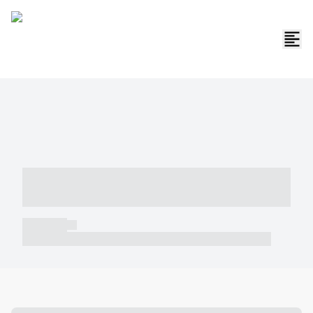
----- ----- -- ------ ---- ---- -- ----- -----
----- --- ------
----- -----
----- ----- -- ------ ---- ---- -- ----- ----- ----- --- ------