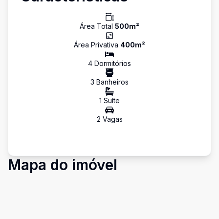
Área Total
500
m²
Área Privativa
400
m²
4
Dormitório
s
3
Banheiro
s
1
Suíte
2
Vaga
s
Mapa do imóvel