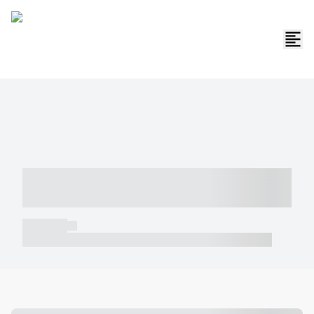
----- ----- -- ------ ---- ---- -- ----- -----
----- --- ------
----- -----
----- ----- -- ------ ---- ---- -- ----- ----- ----- --- ------