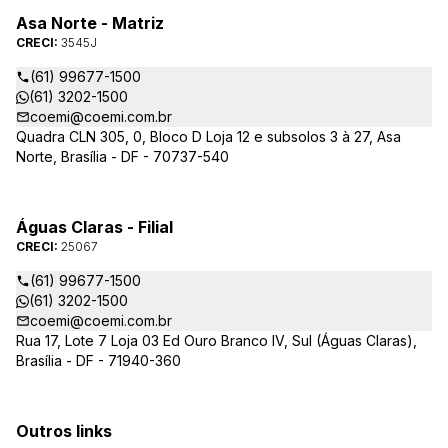
Asa Norte - Matriz
CRECI:
3545J
(61) 99677-1500
(61) 3202-1500
coemi@coemi.com.br
Quadra CLN 305, 0, Bloco D Loja 12 e subsolos 3 à 27, Asa
Norte, Brasília - DF - 70737-540
Águas Claras - Filial
CRECI:
25067
(61) 99677-1500
(61) 3202-1500
coemi@coemi.com.br
Rua 17, Lote 7 Loja 03 Ed Ouro Branco IV, Sul (Águas Claras),
Brasília - DF - 71940-360
Outros links