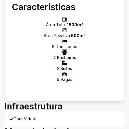
Características
Área Total
1800
m²
Área Privativa
500
m²
6
Dormitório
s
4
Banheiro
s
2
Suíte
s
6
Vaga
s
Infraestrutura
Tour Virtual