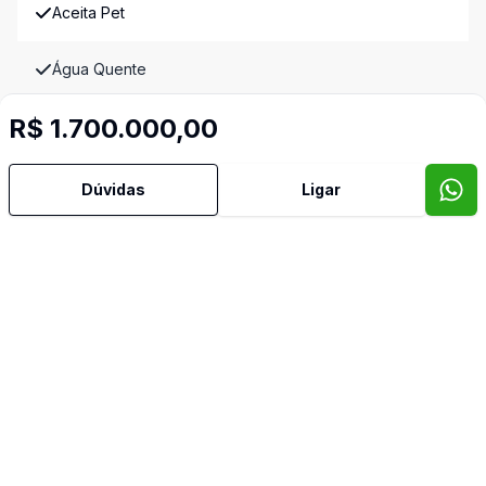
Aceita Pet
Água Quente
R$ 1.700.000,00
Área de Serviço
Banheiro Social
Dúvidas
Ligar
Copa
Cozinha
Cozinha Planejada
Deck
Lavabo