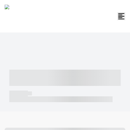
----- ----- -- ------ ---- ---- -- ----- -----
----- --- ------
----- -----
----- ----- -- ------ ---- ---- -- ----- ----- ----- --- ------