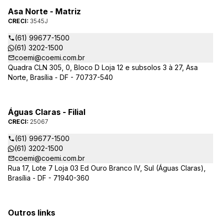
Asa Norte - Matriz
CRECI:
3545J
(61) 99677-1500
(61) 3202-1500
coemi@coemi.com.br
Quadra CLN 305, 0, Bloco D Loja 12 e subsolos 3 à 27, Asa
Norte, Brasília - DF - 70737-540
Águas Claras - Filial
CRECI:
25067
(61) 99677-1500
(61) 3202-1500
coemi@coemi.com.br
Rua 17, Lote 7 Loja 03 Ed Ouro Branco IV, Sul (Águas Claras),
Brasília - DF - 71940-360
Outros links