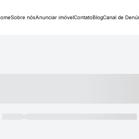
ome
Sobre nós
Anunciar imóvel
Contato
Blog
Canal de Denú
----- ---- ---- -- ----
----- -----
----- ----- -- ------ ---- ---- -- ----- ----- ----- --- ------