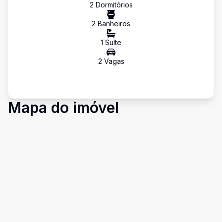
2
Dormitório
s
2
Banheiro
s
1
Suíte
2
Vaga
s
Mapa do imóvel