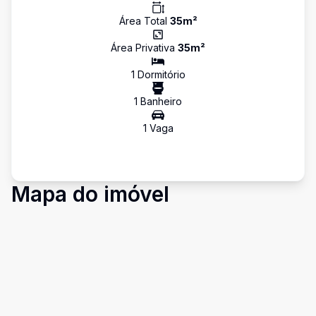
Área Total
35
m²
Área Privativa
35
m²
1
Dormitório
1
Banheiro
1
Vaga
Mapa do imóvel