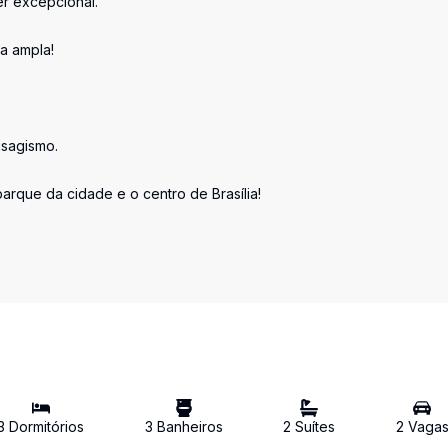
er excepcional.
a ampla!
isagismo.
arque da cidade e o centro de Brasília!
3
Dormitório
s
3
Banheiro
s
2
Suíte
s
2
Vaga