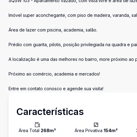
SQSW 103 - Apartamento vazado, com vista livre e área de laz
Imóvel super aconchegante, com piso de madeira, varanda, sal
Área de lazer com piscina, academia, salão.
Prédio com guarita, pilotis, posição privilegiada na quadra e pa
A localização é uma das melhores no bairro, more próximo ao p
Próximo ao comércio, academia e mercados!
Entre em contato conosco e agende sua visita!
Características
Área Total
268
m²
Área Privativa
154
m²