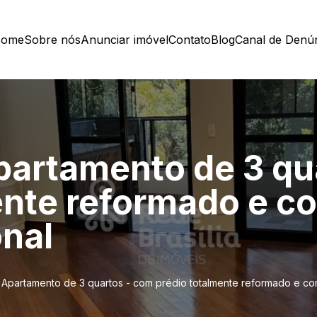
ome
Sobre nós
Anunciar imóvel
Contato
Blog
Canal de Denú
artamento de 3 qu
ente reformado e c
onal
Apartamento de 3 quartos - com prédio totalmente reformado e co