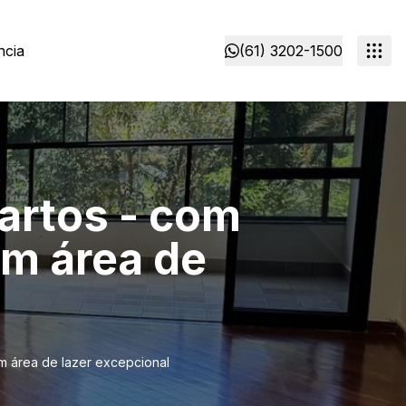
ncia
(61) 3202-1500
artos - com
om área de
m área de lazer excepcional