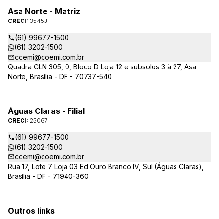
Asa Norte - Matriz
CRECI:
3545J
(61) 99677-1500
(61) 3202-1500
coemi@coemi.com.br
Quadra CLN 305, 0, Bloco D Loja 12 e subsolos 3 à 27, Asa
Norte, Brasília - DF - 70737-540
Águas Claras - Filial
CRECI:
25067
(61) 99677-1500
(61) 3202-1500
coemi@coemi.com.br
Rua 17, Lote 7 Loja 03 Ed Ouro Branco IV, Sul (Águas Claras),
Brasília - DF - 71940-360
Outros links