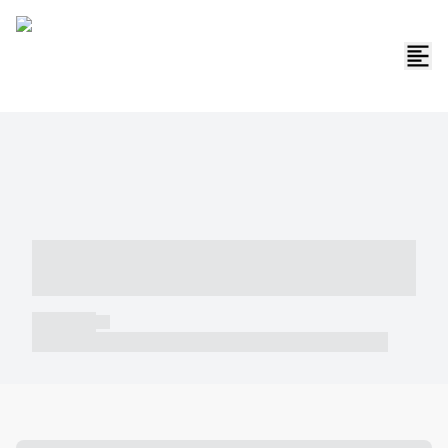
----- ----- -- ------ ---- ---- -- ----- -----
----- --- ------
----- -----
----- ----- -- ------ ---- ---- -- ----- ----- ----- --- ------