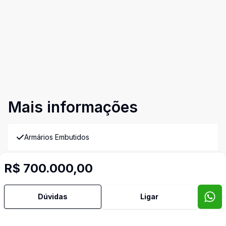
Mais informações
Armários Embutidos
Dormitório com Armários
R$ 700.000,00
Video do imóvel
Dúvidas
Ligar
Imóveis semelhantes
Confira imóveis semelhantes