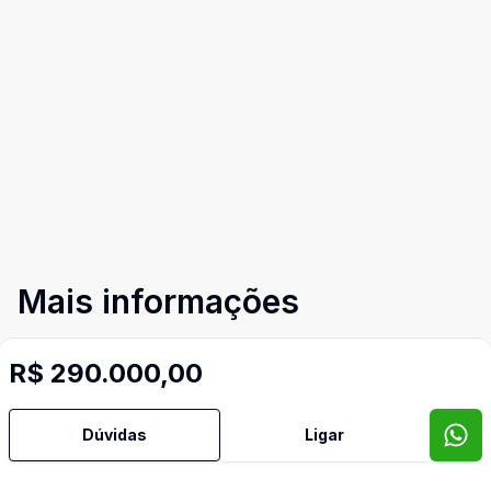
Mais informações
R$ 290.000,00
Aceita Pet
Área de Serviço
Dúvidas
Ligar
Armários Embutidos