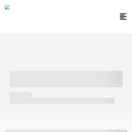
----- ----- -- ------ ---- ---- -- ----- -----
----- --- ------
----- -----
----- ----- -- ------ ---- ---- -- ----- ----- ----- --- ------