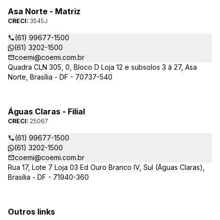
Asa Norte - Matriz
CRECI:
3545J
(61) 99677-1500
(61) 3202-1500
coemi@coemi.com.br
Quadra CLN 305, 0, Bloco D Loja 12 e subsolos 3 à 27, Asa
Norte, Brasília - DF - 70737-540
Águas Claras - Filial
CRECI:
25067
(61) 99677-1500
(61) 3202-1500
coemi@coemi.com.br
Rua 17, Lote 7 Loja 03 Ed Ouro Branco IV, Sul (Águas Claras),
Brasília - DF - 71940-360
Outros links