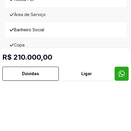
Área de Serviço
Banheiro Social
Copa
R$ 210.000,00
Copa Cozinha
Dúvidas
Ligar
Cozinha
Sala de Jantar
Video do imóvel
Imóveis semelhantes
Confira imóveis semelhantes