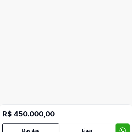
R$ 450.000,00
Video do imóvel
Dúvidas
Ligar