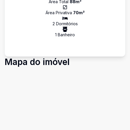
Área Total
88
m²
Área Privativa
70
m²
2
Dormitório
s
1
Banheiro
Mapa do imóvel