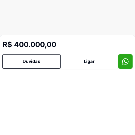
Mais informações
R$ 400.000,00
Área de Serviço
Dúvidas
Ligar
Cozinha
Video do imóvel
Imóveis semelhantes
Confira imóveis semelhantes