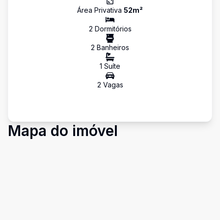
Área Privativa
52
m²
2
Dormitório
s
2
Banheiro
s
1
Suíte
2
Vaga
s
Mapa do imóvel