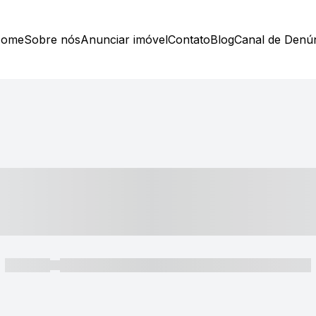
ome
Sobre nós
Anunciar imóvel
Contato
Blog
Canal de Denú
----- ---- ---- -- ----
----- -----
----- ----- -- ------ ---- ---- -- ----- ----- ----- --- ------