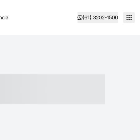
ncia
(61) 3202-1500
- ----- ----- --