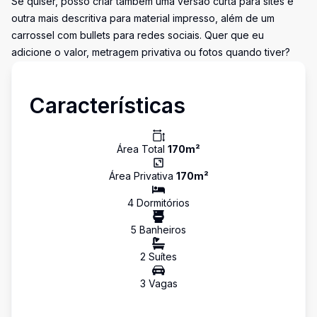
Se quiser, posso criar também uma versão curta para sites e
outra mais descritiva para material impresso, além de um
carrossel com bullets para redes sociais. Quer que eu
adicione o valor, metragem privativa ou fotos quando tiver?
Características
Área Total
170
m²
Área Privativa
170
m²
4
Dormitório
s
5
Banheiro
s
2
Suíte
s
3
Vaga
s