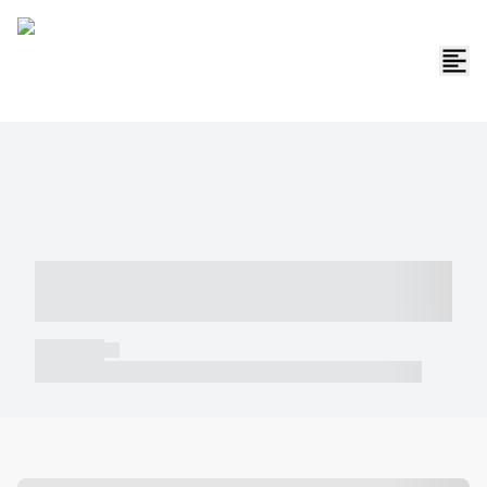
----- ----- -- ------ ---- ---- -- ----- -----
----- --- ------
----- -----
----- ----- -- ------ ---- ---- -- ----- ----- ----- --- ------