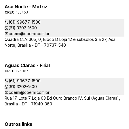
Asa Norte - Matriz
CRECI:
3545J
(61) 99677-1500
(61) 3202-1500
coemi@coemi.com.br
Quadra CLN 305, 0, Bloco D Loja 12 e subsolos 3 à 27, Asa
Norte, Brasília - DF - 70737-540
Águas Claras - Filial
CRECI:
25067
(61) 99677-1500
(61) 3202-1500
coemi@coemi.com.br
Rua 17, Lote 7 Loja 03 Ed Ouro Branco IV, Sul (Águas Claras),
Brasília - DF - 71940-360
Outros links