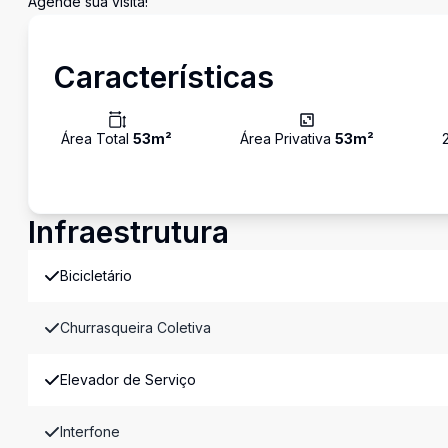
Agende sua visita!
Características
Área Total
53
m²
Área Privativa
53
m²
Infraestrutura
Bicicletário
Churrasqueira Coletiva
Elevador de Serviço
Interfone