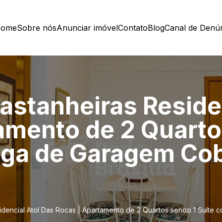
ome
Sobre nós
Anunciar imóvel
Contato
Blog
Canal de Denú
astanheiras Reside
amento de 2 Quarto
aga de Garagem Cob
idencial Atol Das Rocas | Apartamento de 2 Quartos sendo 1 Suíte 