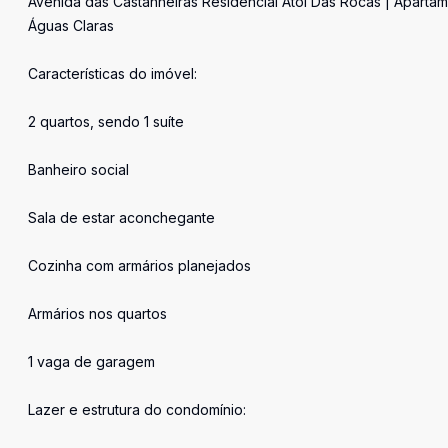
Avenida das Castanheiras Residencial Atol Das Rocas | Aparta
Águas Claras
Características do imóvel:
2 quartos, sendo 1 suíte
Banheiro social
Sala de estar aconchegante
Cozinha com armários planejados
Armários nos quartos
1 vaga de garagem
Lazer e estrutura do condomínio: