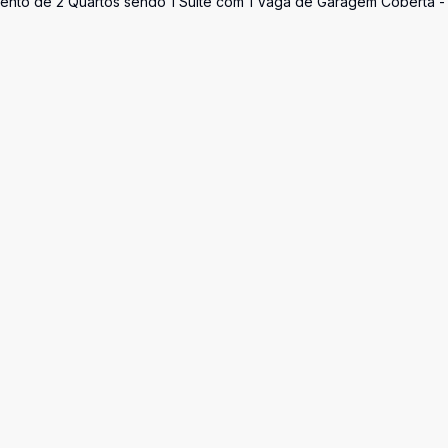
mento de 2 Quartos sendo 1 Suíte com 1 Vaga de Garagem Coberta -