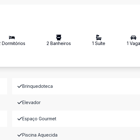
2
Dormitório
s
2
Banheiro
s
1
Suíte
1
Vag
Brinquedoteca
Elevador
Espaço Gourmet
Piscina Aquecida