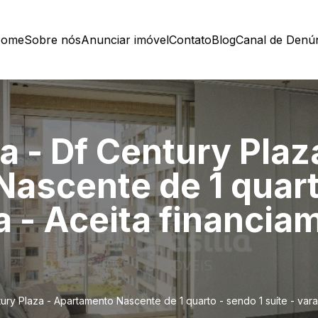
ome
Sobre nós
Anunciar imóvel
Contato
Blog
Canal de Denú
 - Df Century Plaz
ascente de 1 quart
a - Aceita financi
ry Plaza - Apartamento Nascente de 1 quarto - sendo 1 suíte - vara