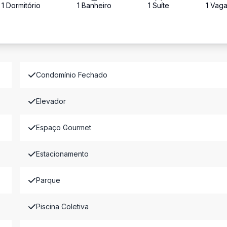
1
Dormitório
1
Banheiro
1
Suíte
1
Vag
Condomínio Fechado
Elevador
Espaço Gourmet
Estacionamento
Parque
Piscina Coletiva