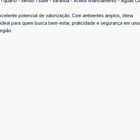
quarto - sendo 1 suíte - varanda - Aceita financiamento - Águas Cl
celente potencial de valorização. Com ambientes amplos, ótima
 ideal para quem busca bem-estar, praticidade e segurança em uma
região.