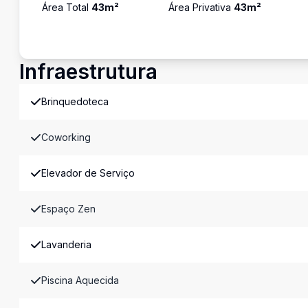
Área Total
43
m²
Área Privativa
43
m²
Infraestrutura
Brinquedoteca
Coworking
Elevador de Serviço
Espaço Zen
Lavanderia
Piscina Aquecida