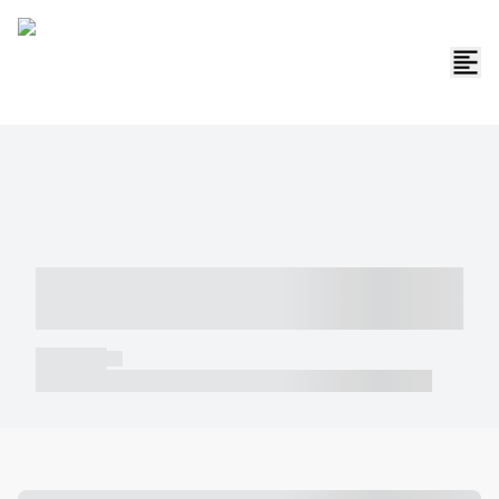
----- ----- -- ------ ---- ---- -- ----- -----
----- --- ------
----- -----
----- ----- -- ------ ---- ---- -- ----- ----- ----- --- ------