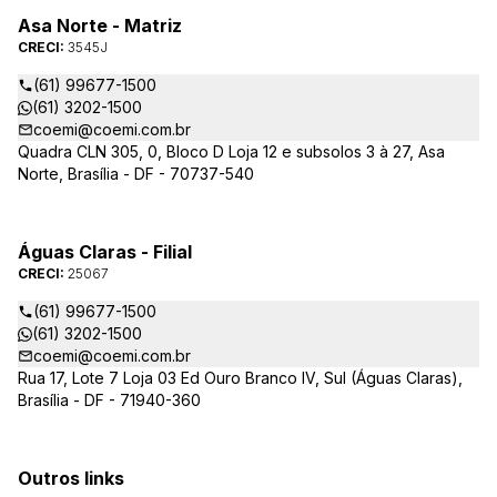
Asa Norte - Matriz
CRECI:
3545J
(61) 99677-1500
(61) 3202-1500
coemi@coemi.com.br
Quadra CLN 305, 0, Bloco D Loja 12 e subsolos 3 à 27, Asa
Norte, Brasília - DF - 70737-540
Águas Claras - Filial
CRECI:
25067
(61) 99677-1500
(61) 3202-1500
coemi@coemi.com.br
Rua 17, Lote 7 Loja 03 Ed Ouro Branco IV, Sul (Águas Claras),
Brasília - DF - 71940-360
Outros links