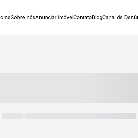
ome
Sobre nós
Anunciar imóvel
Contato
Blog
Canal de Denú
----- ---- ---- -- ----
----- -----
----- ----- -- ------ ---- ---- -- ----- ----- ----- --- ------