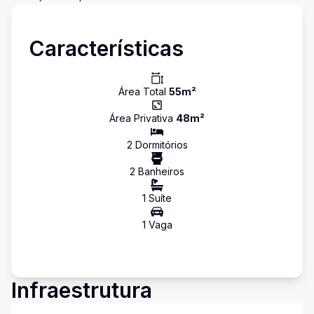
Características
Área Total
55
m²
Área Privativa
48
m²
2
Dormitório
s
2
Banheiro
s
1
Suíte
1
Vaga
Infraestrutura