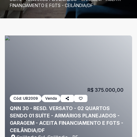
FINANCIAMENTO E FGTS - CEILÂNDIA/DF
R$ 375.000,00
Cód:
UB2009
Venda
QNN 30 - RESD. VERSATO - 02 QUARTOS
SENDO 01 SUÍTE - ARMÁRIOS PLANEJADOS -
GARAGEM - ACEITA FINANCIAMENTO E FGTS -
CEILÂNDIA/DF