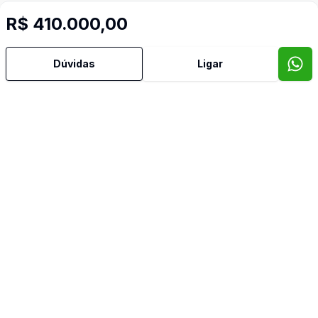
Confira imóveis semelhantes
R$ 410.000,00
Dúvidas
Ligar
Cód:
SM1313
Comparar
Có