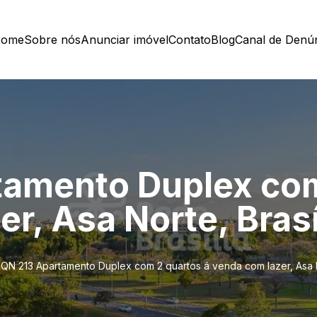
ome
Sobre nós
Anunciar imóvel
Contato
Blog
Canal de Denú
amento Duplex com
r, Asa Norte, Brasí
QN 213 Apartamento Duplex com 2 quartos á venda com lazer, Asa No