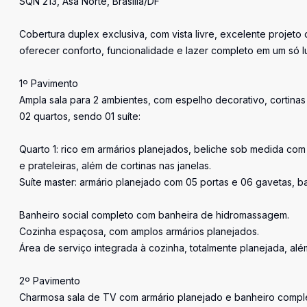
SQN 213, Asa Norte, Brasília/DF
Cobertura duplex exclusiva, com vista livre, excelente projet
oferecer conforto, funcionalidade e lazer completo em um só l
1º Pavimento
Ampla sala para 2 ambientes, com espelho decorativo, cortinas 
02 quartos, sendo 01 suíte:
Quarto 1: rico em armários planejados, beliche sob medida co
e prateleiras, além de cortinas nas janelas.
Suíte master: armário planejado com 05 portas e 06 gavetas, b
Banheiro social completo com banheira de hidromassagem.
Cozinha espaçosa, com amplos armários planejados.
Área de serviço integrada à cozinha, totalmente planejada, al
2º Pavimento
Charmosa sala de TV com armário planejado e banheiro compl