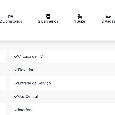
2
Dormitório
s
2
Banheiro
s
1
Suíte
2
Vaga
Circuito de TV
Elevador
Entrada de Serviço
Gás Central
Interfone