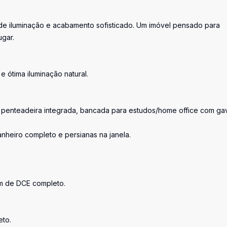
o de iluminação e acabamento sofisticado. Um imóvel pensado para
ugar.
e ótima iluminação natural.
m penteadeira integrada, bancada para estudos/home office com ga
anheiro completo e persianas na janela.
ém de DCE completo.
eto.